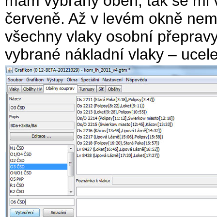
mám vybraný oběh, tak se mi 
červeně. Až v levém okně nem
všechny vlaky osobní přeprav
vybrané nákladní vlaky – ucel