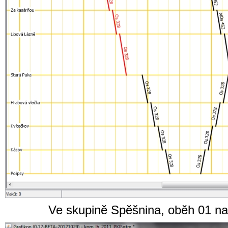
Ve skupině Spěšnina, oběh 01 na