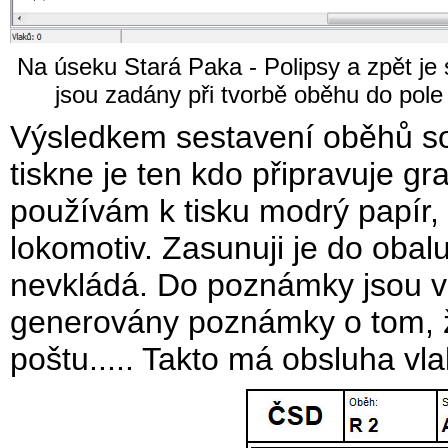
Na úseku Stará Paka - Polipsy a zpět j
jsou zadány při tvorbě oběhu do pol
Výsledkem sestavení oběhů sou
tiskne je ten kdo připravuje gr
používám k tisku modrý papír,
lokomotiv. Zasunuji je do obalu
nevkládá. Do poznámky jsou v
generovány poznámky o tom, ž
poštu..... Takto má obsluha vl