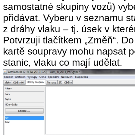
samostatné skupiny vozů) vybe
přidávat. Vyberu v seznamu st
z dráhy vlaku – tj. úsek v kte
Potvrzuji tlačítkem „Změň“. D
kartě soupravy mohu napsat p
stanic, vlaku co mají udělat.