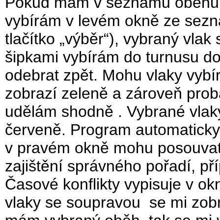
Pokud mám v seznamu oběhů v
vybírám v levém okně ze sez
tlačítko „výběr“), vybraný vlak
šipkami vybírám do turnusu d
odebrat zpět. Mohu vlaky vybíra
zobrazí zeleně a zároveň prob
udělám shodně . Vybrané vlak
červeně. Program automaticky 
v pravém okně mohu posouvat t
zajištění správného pořadí, př
Časové konflikty vypisuje v ok
vlaky se soupravou se mi zob