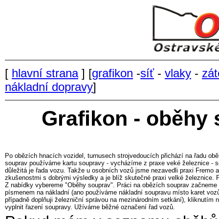
[
hlavní strana
] [
grafikon
-
síť
-
vlaky
-
zát
nákladní dopravy
]
Grafikon - oběhy 
Po obězích hnacích vozidel, turnusech strojvedoucích přichází na řadu o
souprav používáme kartu soupravy - vycházíme z praxe veké železnice - so
důležitá je řada vozu. Takže u osobních vozů jsme nezavedli praxi Fremo a
zkušenostmi s dobrými výsledky a je blíž skutečné praxi velké železnice. 
Z nabídky vybereme "Oběhy souprav". Práci na obězích souprav začneme tak, 
písmenem na nákladní (ano používáme nákladní soupravu místo karet vozů u
případně doplňuji železniční správou na mezinárodním setkání), kliknutím na
vyplnit řazení soupravy. Užíváme běžné označení řad vozů.