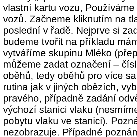
vlastní kartu vozu, Používáme
vozů. Začneme kliknutím na tla
poslední v řadě. Nejprve si z
budeme tvořit na příkladu mám
vytváříme skupinu Mléko (přep
můžeme zadat označení – čísl
oběhů, tedy oběhů pro více sa
rutina jak v jiných obězích, v
pravého, případně zadání odvě
výchozí stanici vlaku (nesmí
pobytu vlaku ve stanici). Pozn
nezobrazuje. Případné poznám