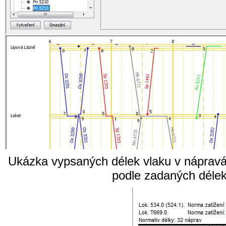
Ukázka vypsaných délek vlaku v nápravác
podle zadaných délek s