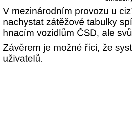
V mezinárodním provozu u cizíc
nachystat zátěžové tabulky sp
hnacím vozidlům ČSD, ale svůj 
Závěrem je možné říci, že sys
uživatelů.