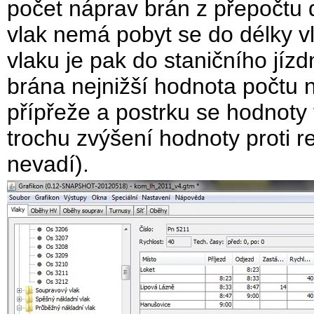
počet náprav brán z přepočtu d
vlak nemá pobyt se do délky v
vlaku je pak do staničního jízd
brána nejnižší hodnota počtu n
přípřeže a postrku se hodnoty 
trochu zvýšení hodnoty proti re
nevadí).