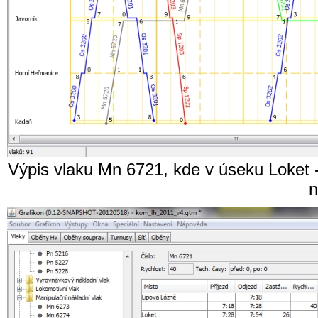
Výpis vlaku Mn 6721, kde v úseku Loket -
n