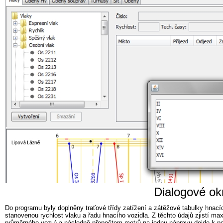
Dialogové okn
Do programu byly doplněny traťové třídy zatížení a zátěžové tabulky hnací
stanovenou rychlost vlaku a řadu hnacího vozidla. Z těchto údajů zjistí m
průměrného vozu) a následně přepočtem metrů na jednu nápravu dojde k poč