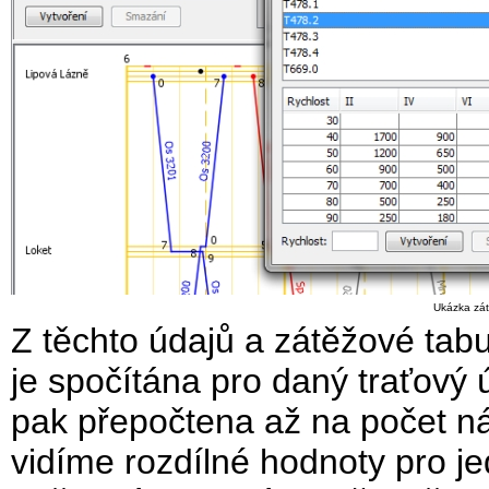
Ukázka zát
Z těchto údajů a zátěžové tab
je spočítána pro daný traťový 
pak přepočtena až na počet ná
vidíme rozdílné hodnoty pro je