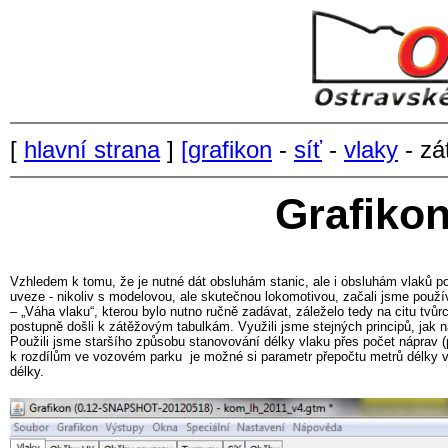
[
hlavní strana
]
[
grafikon
-
síť
-
vlaky
- zá
Grafikon
Vzhledem k tomu, že je nutné dát obsluhám stanic, ale i obsluhám vlaků pom
uveze - nikoliv s modelovou, ale skutečnou lokomotivou, začali jsme použív
– „Váha vlaku“, kterou bylo nutno ručně zadávat, záleželo tedy na citu tvůr
postupně došli k zátěžovým tabulkám. Využili jsme stejných principů, jak n
Použili jsme staršího způsobu stanovování délky vlaku přes počet náprav (
k rozdílům ve vozovém parku je možné si parametr přepočtu metrů délky vo
délky.