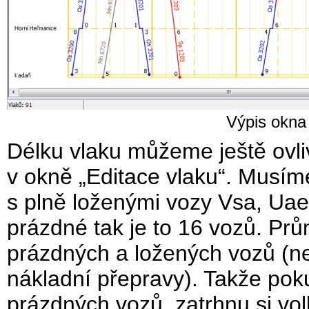
Výpis okna 
Délku vlaku můžeme ještě ovliv
v okně „Editace vlaku“. Musíme
s plně loženými vozy Vsa, Ua
prázdné tak je to 16 vozů. Pr
prázdných a ložených vozů (neb
nákladní přepravy). Takže pok
prázdných vozů, zatrhnu si vol