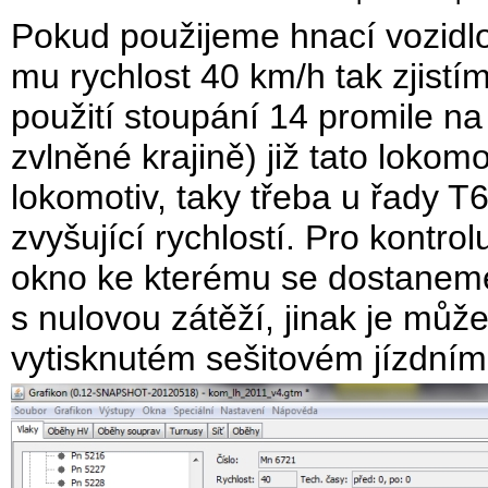
Pokud použijeme hnací vozidl
mu rychlost 40 km/h tak zjistíme
použití stoupání 14 promile na 
zvlněné krajině) již tato loko
lokomotiv, taky třeba u řady T6
zvyšující rychlostí. Pro kontro
okno ke kterému se dostaneme 
s nulovou zátěží, jinak je můž
vytisknutém sešitovém jízdním