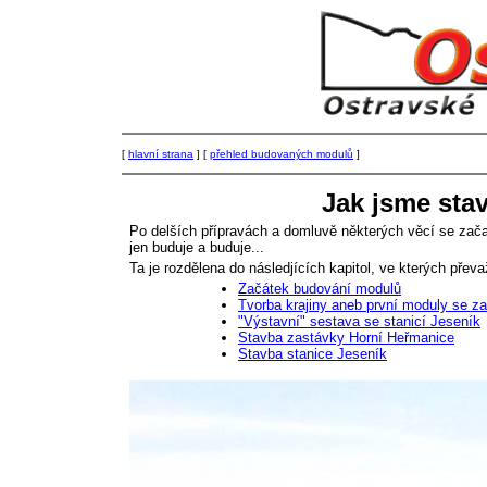
[
hlavní strana
] [
přehled budovaných modulů
]
Jak jsme sta
Po delších přípravách a domluvě některých věcí se začal
jen buduje a buduje...
Ta je rozdělena do následjících kapitol, ve kterých přev
Začátek budování modulů
Tvorba krajiny aneb první moduly se za
"Výstavní" sestava se stanicí Jeseník
Stavba zastávky Horní Heřmanice
Stavba stanice Jeseník