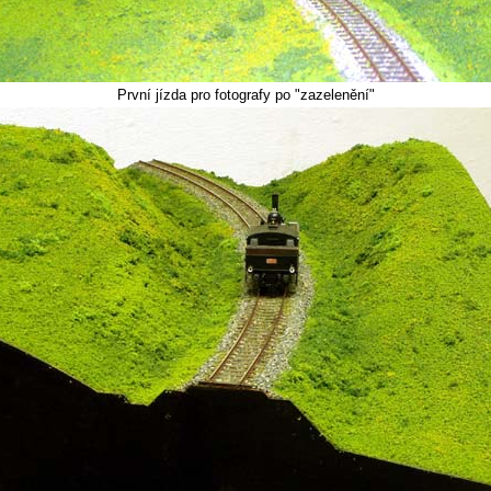
První jízda pro fotografy po "zazelenění"