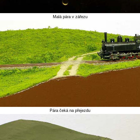
Malá pára v zářezu
Pára čeká na přejezdu