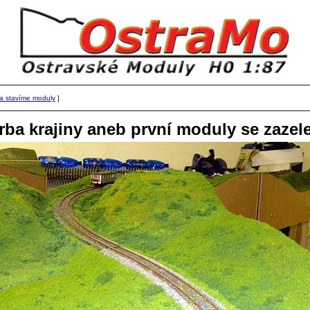
i a stavíme moduly
]
rba krajiny aneb první moduly se zazele