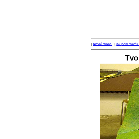
[
hlavní strana
] [
jak jsem stavěl
Tvo