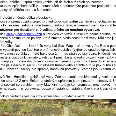
očení spřáhel u spřažených vozidel při delších a těžších soupravách
 souprav způsobené vůlí v kinematikách a netlumeným pružením pružinek kin
ulisy při větším tahu na kinematiku
zd. otočných čepů, délka představku
musí spřažená vozidla projet (pro jednoduchost zatím záměrně vynechávám p
 - liší se mezi sebou šířkou třmenu, šířkou háku, uložením třmenu na spřáhle.
 můžeme pro dosažení cílů udělat a čeho se musíme vyvarovat.
ánku
Úpravy nákladních vozů
u krátkých 2n vozů je řešením pevné spřáhlo, t
ozem a posunuta do polohy, která zmenší vzdálenost mezi vozy. Můžeme ji d
árazníky.
 řad Gbs, Nsk......, krátké 4n vozy řad Sas, Wap....až po vozy řad Eas a pod
 vybavit pevnou šachtou pro třmenové spřáhlo (vyjímkou snad po úpravách 
 výkyvnost spřáhla v místě háku cca 1 mm do stran od osy vozu. Přičemž ideál
nutné zrušit vůli kinematiky, odstranit pružinku a původní uložení kinematiky
mikropryž..., které dovolí ve vodorovném směru výkyv cca 1 mm do stran a 
e již zkracovat šachtu pro uložení třmenového spřáhla a to je pak nutno z
ku k uchycení šachty pro spřáhlo, například podvozky Bramos jsou k tomu 
ozů Res, Habbillns, rychlíkové vozy. Zde se nemůžeme kinematiky zcela zba
 do stran až 2 mm. Řešení s otočným spřáhlem jsem prozatím netestoval. U 
l spojení se spřáhlem firmy Maerklin, které je kompromisem mezi pevným 
 na vozech nic upravovat, pouze při spřáhnutí spřáhla Maerklin a klasickéh
e.
 pokud necháme vozidla v továrním stavu - budeme jezdit také!