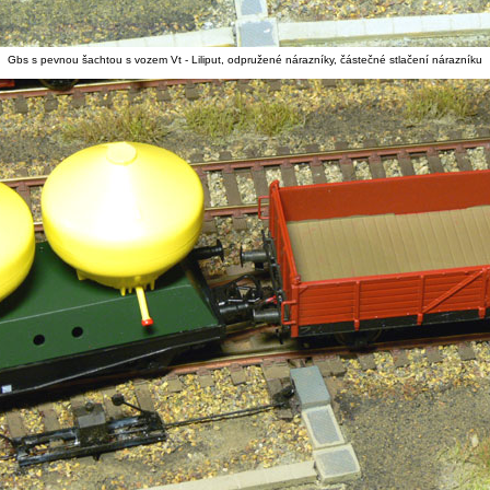
Gbs s pevnou šachtou s vozem Vt - Liliput, odpružené nárazníky, částečné stlačení nárazníku