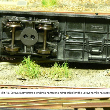
Vůz Raj, úprava kulisy Bramos, pružinka nahrazena mkroporézní pryží a upravena vůle na kulise