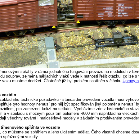
řmenovými spřáhly v rámci jednotného fungování provozu na modulech v Ev
u souprav, zejména nákladních vlaků vede k nutnosti řešit otázku, co lze s
y vozu musíme dodržet. Částečně již byl problém nastíněn v článku
Úpravy n
 vozidlo
ákladního technické požadavku - standardní provedení vozidla musí vyhovov
lňuje tyto hodnoty nemusí pro něj být specifikován jiný poloměr a nemusí být
ozidlem, pro zamezení kolizí na setkání. Vycházíme zde z historického stav
mm a v souladu s možným použitím poloměru R600 mm například na vlečkách
ají všechny tovární i malosériové modely v základním prodávaném proveden
třmenového spřáhla ve vozidle
 co můžeme se spřáhlem a jeho uložením udělat. Čeho vlastně chceme dos
zi spřaženými vozidly