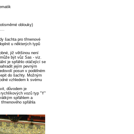
ematik
rotisměrné oblouky)
...
edy šachta pro třmenové
oplnit u některých typů
obné, již většinou není
může být vůz Sas - viz.
ní je spřáhlo otáčející se
 nahradit jejím pevným
nedovolí posun v podélném
alepit do šachty. Možným
vhodné vzhledem k svému
vit, důvodem je
rychlíkových vozů typ "Y"
krátkým spřáhlem a
o třmenového spřáhla