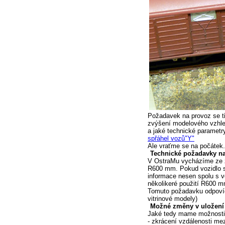
Požadavek na provoz se t
zvýšení modelového vzhled
a jaké technické parametr
spřáhel vozů"Y"
Ale vraťme se na počátek.
Technické požadavky na
V OstraMu vycházíme ze z
R600 mm. Pokud vozidlo sp
informace nesen spolu s v
několikeré použití R600 
Tomuto požadavku odpovíd
vitrinové modely)
Možné změny v uložení 
Jaké tedy mame možnosti,
- zkrácení vzdálenosti me