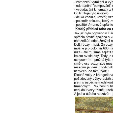
- zamezení vytažení a vyb
- odstranění "pumpování"
- vypadávání kinematik z k
Co limituje tyto úpravy:
- délka vozidla, rozvor, v
- poloměr oblouku, který 
- použité třmenové spřáhlo
Krátký přehled toho co
Jak již bylo popsáno v čl
spřáhla pevně spojena s v
nárazníků i odpruženými n
Delší vozy - např. 2n vozy
možné pro poloměr 600 mm
níže), ale musíme zajistit
kolem svislé osy. Tedy je 
uchycemím - pružná tyč, 
směru osy vozu. Zde musím
řešením je využít podvoz
uchycení do rámu vozu.
Dlouhé vozy z kategorie v
požadovaný výkyv spřáhla
jsem s úspěchem odzkouše
třmenovým. Pak není nutné
nebudou vozy těsně u seb
A jedna útěcha na závěr -