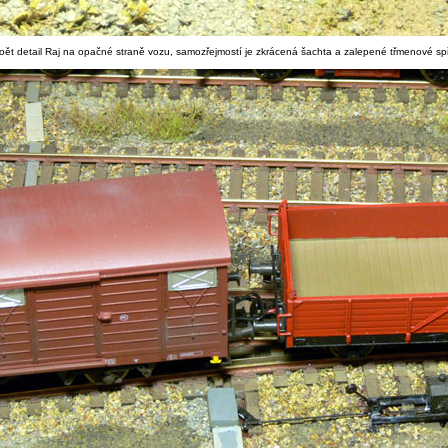
oět detail Raj na opačné straně vozu, samozřejmostí je zkrácená šachta a zalepené třmenové sp