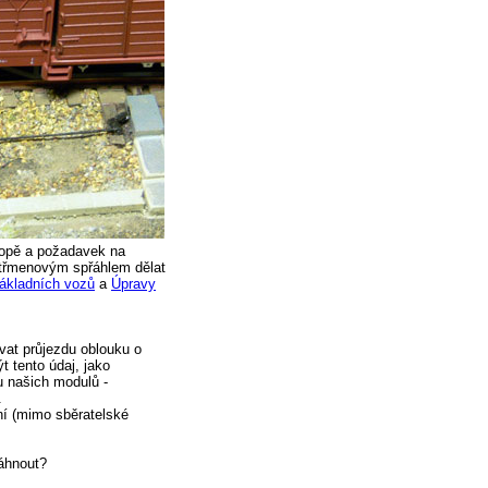
ropě a požadavek na
 třmenovým spřáhlem dělat
ákladních vozů
a
Úpravy
at průjezdu oblouku o
 tento údaj, jako
u našich modulů -
.
í (mimo sběratelské
áhnout?