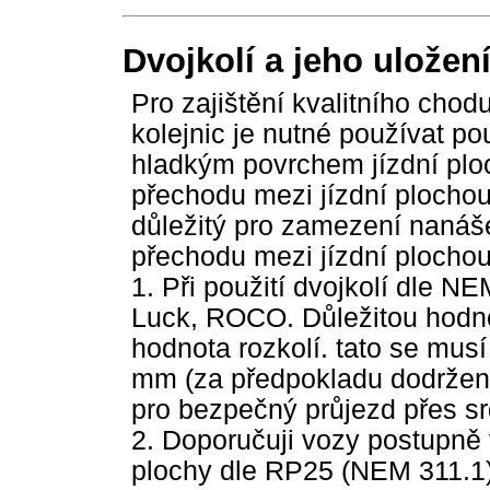
Dvojkolí a jeho uložen
Pro zajištění kvalitního chod
kolejnic je nutné používat po
hladkým povrchem jízdní pl
přechodu mezi jízdní plochou
důležitý pro zamezení nanášen
přechodu mezi jízdní plochou
1. Při použití dvojkolí dle N
Luck, ROCO. Důležitou hodno
hodnota rozkolí. tato se mus
mm (za předpokladu dodržení 
pro bezpečný průjezd přes s
2. Doporučuji vozy postupně 
plochy dle RP25 (NEM 311.1)