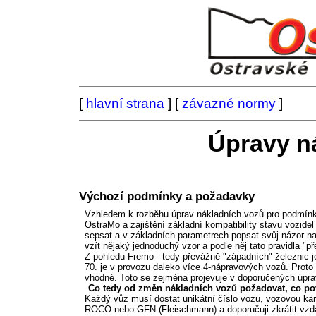
[
hlavní strana
] [
závazné normy
]
Úpravy n
Výchozí podmínky a požadavky
Vzhledem k rozběhu úprav nákladních vozů pro podmínky
OstraMo a zajištění základní kompatibility stavu vozid
sepsat a v základních parametrech popsat svůj názor na
vzít nějaký jednoduchý vzor a podle něj tato pravidla "př
Z pohledu Fremo - tedy převážně "západních" železnic j
70. je v provozu daleko více 4-nápravových vozů. Prot
vhodné. Toto se zejména projevuje v doporučených úpra
Co tedy od změn nákladních vozů požadovat, co pov
Každý vůz musí dostat unikátní číslo vozu, vozovou kar
ROCO nebo GFN (Fleischmann) a doporučuji zkrátit vzd