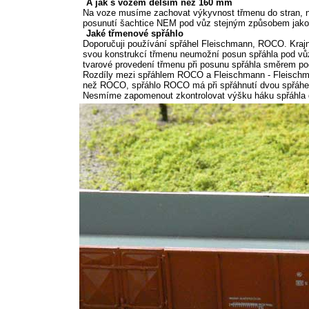
A jak s vozem delším než 160 mm
Na voze musíme zachovat výkyvnost třmenu do stran, 
posunutí šachtice NEM pod vůz stejným způsobem jako 
Jaké třmenové spřáhlo
Doporučuji používání spřáhel Fleischmann, ROCO. Krajní
svou konstrukcí třmenu neumožní posun spřáhla pod vů
tvarové provedení třmenu při posunu spřáhla směrem po
Rozdíly mezi spřáhlem ROCO a Fleischmann - Fleischma
než ROCO, spřáhlo ROCO má při spřáhnutí dvou spřáhel
Nesmíme zapomenout zkontrolovat výšku háku spřáhla dl