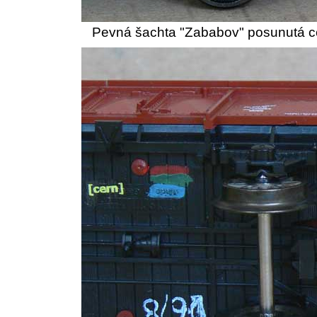
Pevná šachta "Zababov" posunutá cc