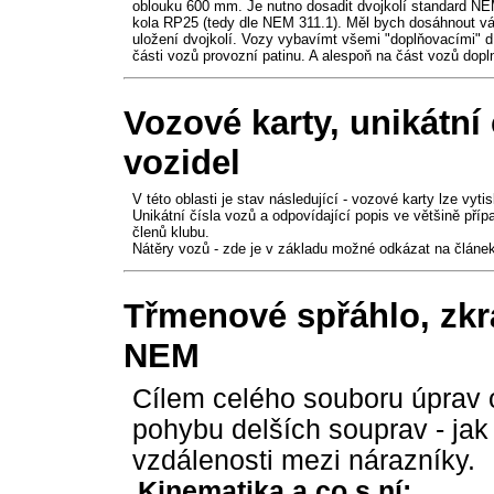
oblouku 600 mm. Je nutno dosadit dvojkolí standard NE
kola RP25 (tedy dle NEM 311.1). Měl bych dosáhnout vá
uložení dvojkolí. Vozy vybavímt všemi "doplňovacími" dí
části vozů provozní patinu. A alespoň na část vozů dopl
Vozové karty, unikátní 
vozidel
V této oblasti je stav následující - vozové karty lze vy
Unikátní čísla vozů a odpovídající popis ve většině př
členů klubu.
Nátěry vozů - zde je v základu možné odkázat na článek
Třmenové spřáhlo, zkrá
NEM
Cílem celého souboru úprav 
pohybu delších souprav - jak p
vzdálenosti mezi nárazníky.
Kinematika a co s ní: