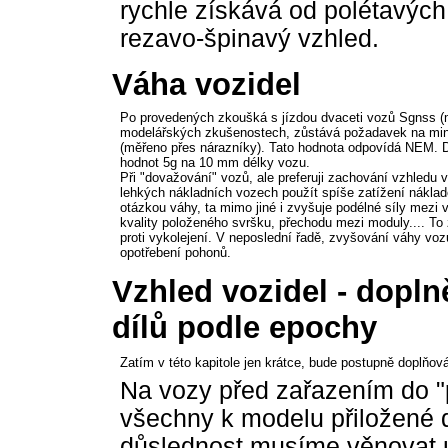
rychle získává od polétavých 
rezavo-špinavý vzhled.
Váha vozidel
Po provedených zkoušká s jízdou dvaceti vozů Sgnss (
modelářských zkušenostech, zůstává požadavek na min
(měřeno přes nárazníky). Tato hodnota odpovídá NEM. D
hodnot 5g na 10 mm délky vozu.
Při "dovažování" vozů, ale preferuji zachování vzhledu 
lehkých nákladních vozech použít spíše zatížení náklad
otázkou váhy, ta mimo jiné i zvyšuje podélné síly mezi v
kvality položeného svršku, přechodu mezi moduly.... To
proti vykolejení. V neposlední řadě, zvyšování váhy voz
opotřebení pohonů.
Vzhled vozidel - dopln
dílů podle epochy
Zatím v této kapitole jen krátce, bude postupně doplňov
Na vozy před zařazením do "
všechny k modelu přiložené d
důslednost musíme věnovat 