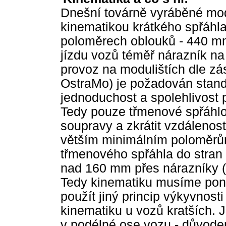
Dnešní továrně vyráběné mo
kinematikou krátkého spřáhla
poloměrech oblouků - 440 mm 
jízdu vozů téměř nárazník n
provoz na modulištích dle zá
OstraMo) je požadován stand
jednoduchost a spolehlivost 
Tedy pouze třmenové spřáhlo,
soupravy a zkrátit vzdáleno
větším minimálním poloměrů
třmenového spřáhla do stran
nad 160 mm přes nárazníky (
Tedy kinematiku musíme pone
použít jiný princip výkyvnost
kinematiku u vozů kratších. Ji
v podélné ose vozu - důvode