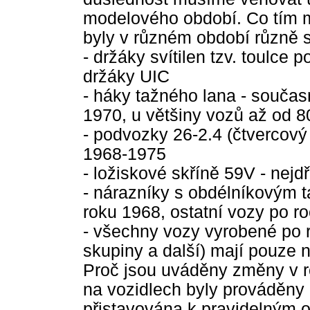
modelového období. Co tím my
byly v různém období různě 
- držáky svítilen tzv. toulce 
držáky UIC
- háky tažného lana - souča
1970, u většiny vozů až od 80
- podvozky 26-2.4 (čtvercový 
1968-1975
- ložiskové skříně 59V - nejd
- nárazníky s obdélníkovým 
roku 1968, ostatní vozy po r
- všechny vozy vyrobené po r
skupiny a další) mají pouze 
Proč jsou uváděny změny v r
na vozidlech byly prováděny 
přistavována k pravidelným o