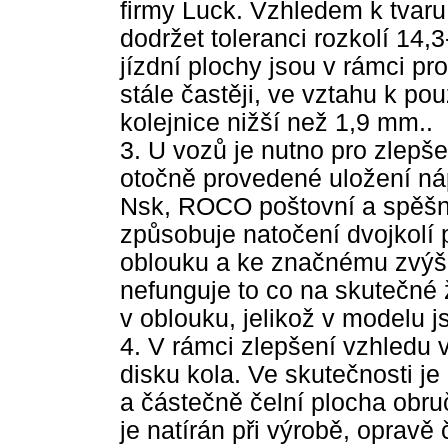
firmy Luck. Vzhledem k tvaru
dodržet toleranci rozkolí 14,
jízdní plochy jsou v rámci p
stále častěji, ve vztahu k po
kolejnice nižší než 1,9 mm..
3. U vozů je nutno pro zlepše
otočně provedené uložení ná
Nsk, ROCO poštovní a spěšn
způsobuje natočení dvojkolí 
oblouku a ke značnému zvýše
nefunguje to co na skutečné ž
v oblouku, jelikož v modelu j
4. V rámci zlepšení vzhledu v
disku kola. Ve skutečnosti je
a částečně čelní plocha obruč
je natírán při výrobě, opravě