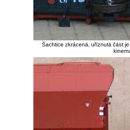
Šachtice zkrácená, uříznutá část j
kinema