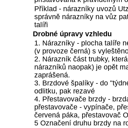
Příklad - nárazníky uvozů Utz
správně nárazníky na vůz pa
talíři
Drobné úpravy vzhledu
1. Nárazníky - plocha talíře
(v provoze černá) s vyleštěn
2. Nárazník část trubky, kte
nárazníků naopak) je opět ma
zaprášená.
3. Brzdové špalíky - do "týd
odlitku, pak rezavé
4. Přestavovače brzdy - brzd
přestavovače - vypínače, pře
červená páka, přestavovač O
5 Označení druhu brzdy na r