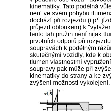
kinematiky. Tato podélná vůl
není ve svém pohybu tlumena
dochází při rozjezdu (i při j
průjezd obloukem) k "vytažení
tento tah pružin není nijak t
prvotních odporů při rozjezdu
soupravách k podélným rázům
skutečnými vozidly, kde k o
tlumen vlastnostmi vypružení 
soupravy pak může při zvýše
kinematiky do strany a ke zvý
zvýšení možnosti vykolejení.