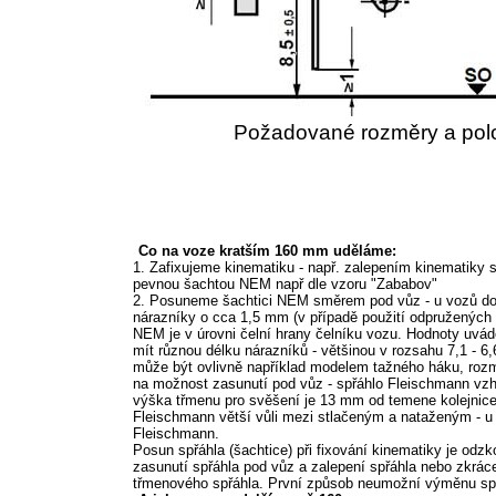
Požadované rozměry a pol
Co na voze kratším 160 mm uděláme:
1. Zafixujeme kinematiku - např. zalepením kinematiky
pevnou šachtou NEM např dle vzoru "Zababov"
2. Posuneme šachtici NEM směrem pod vůz - u vozů do
nárazníky o cca 1,5 mm (v případě použití odpružených
NEM je v úrovni čelní hrany čelníku vozu. Hodnoty uvá
mít různou délku nárazníků - většinou v rozsahu 7,1 - 6
může být ovlivně například modelem tažného háku, roz
na možnost zasunutí pod vůz - spřáhlo Fleischmann vzhl
výška třmenu pro svěšení je 13 mm od temene kolejnice
Fleischmann větší vůli mezi stlačeným a nataženým - u
Fleischmann.
Posun spřáhla (šachtice) při fixování kinematiky je o
zasunutí spřáhla pod vůz a zalepení spřáhla nebo zkrác
třmenového spřáhla. První způsob neumožní výměnu spř