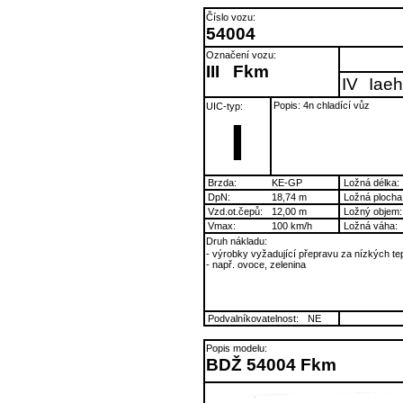
Číslo vozu:
54004
Označení vozu:
III
Fkm
IV
Iaeh
Popis: 4n chladící vůz
UIC-typ:
I
Brzda:
KE-GP
Ložná délka:
DpN:
18,74 m
Ložná plocha
Vzd.ot.čepů:
12,00 m
Ložný objem:
Vmax:
100 km/h
Ložná váha:
Druh nákladu:
- výrobky vyžadující přepravu za nízkých tep
- např. ovoce, zelenina
Podvalníkovatelnost:
NE
Popis modelu:
BDŽ 54004 Fkm