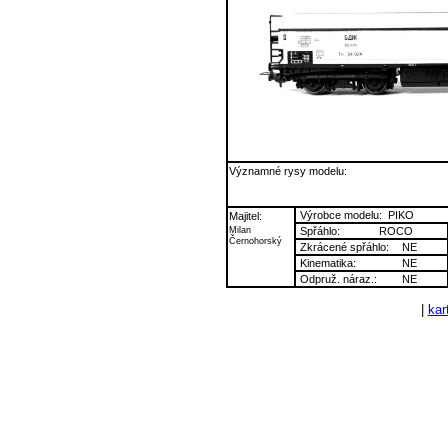
Významné rysy modelu:
Výrobce modelu:
PIKO
Majitel:
Milan
Spřáhlo:
ROCO
Černohorský
Zkrácené spřáhlo:
NE
Kinematika:
NE
Odpruž. náraz.:
NE
|
kart