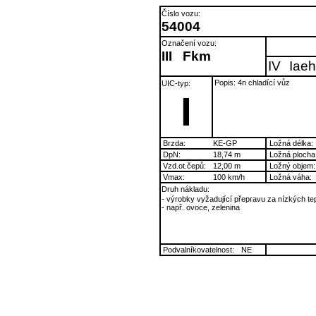
Číslo vozu:
54004
Označení vozu:
III
Fkm
IV
Iaeh
Popis: 4n chladící vůz
UIC-typ:
I
Brzda:
KE-GP
Ložná délka:
DpN:
18,74 m
Ložná plocha
Vzd.ot.čepů:
12,00 m
Ložný objem:
Vmax:
100 km/h
Ložná váha:
Druh nákladu:
- výrobky vyžadující přepravu za nízkých tep
- např. ovoce, zelenina
Podvalníkovatelnost:
NE