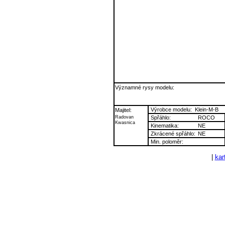
Významné rysy modelu:
Výrobce modelu:
Klein-M-B
Majitel:
Radovan
Spřáhlo:
ROCO
Kwasnica
Kinematika:
NE
Zkrácené spřáhlo:
NE
Min. poloměr:
|
kart