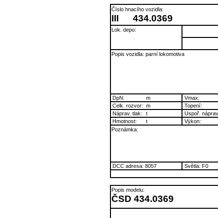
Číslo hnacího vozidla:
III
434.0369
Lok. depo:
Popis vozidla: parní lokomotiva
DpN:
m
Vmax:
Celk. rozvor:
m
Topení:
Náprav. tlak:
t
Uspoř. náprav
Hmotnost:
t
Výkon:
Poznámka:
DCC adresa: 8057
Světla: F0
Popis modelu:
ČSD 434.0369