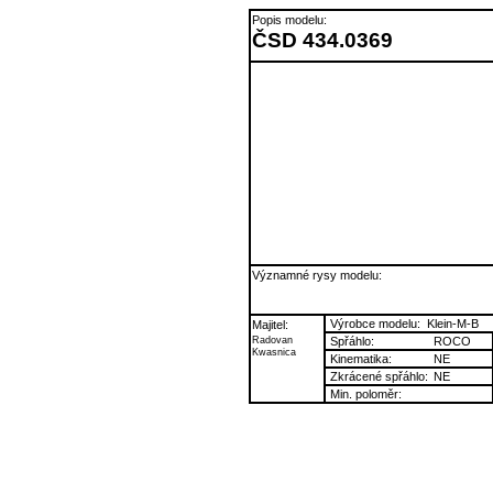
Popis modelu:
ČSD 434.0369
Významné rysy modelu:
Výrobce modelu:
Klein-M-B
Majitel:
Radovan
Spřáhlo:
ROCO
Kwasnica
Kinematika:
NE
Zkrácené spřáhlo:
NE
Min. poloměr: