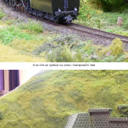
A za ním se vydává na cestu i manipulační vlak