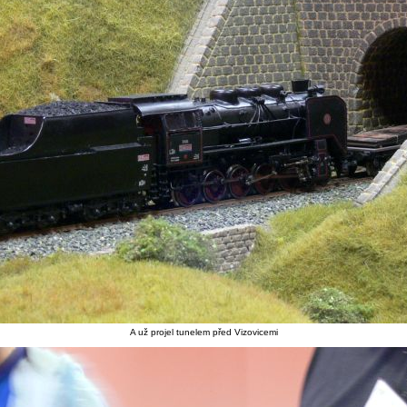
A už projel tunelem před Vizovicemi