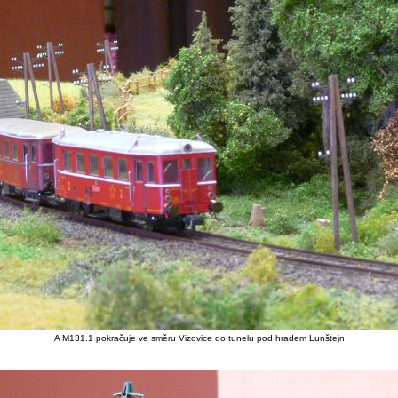
A M131.1 pokračuje ve směru Vizovice do tunelu pod hradem Lunštejn