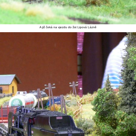
A již čeká na vjezdu do žst Lipová Lázně