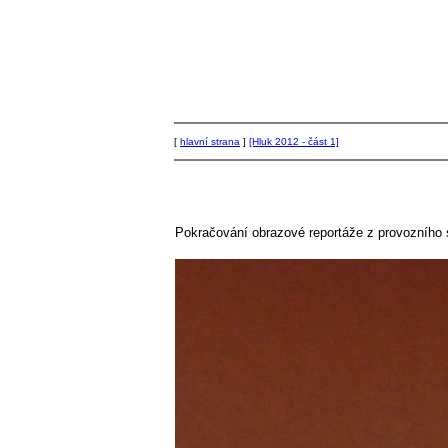
[
hlavní strana
]
[Hluk 2012 - část 1]
Pokračování obrazové reportáže z provozního se