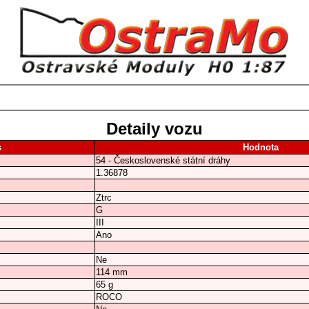
Detaily vozu
s
Hodnota
54 - Československé státní dráhy
1.36878
Ztrc
G
III
Ano
Ne
114 mm
65 g
ROCO