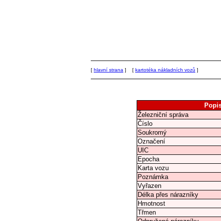
[
hlavní strana
] [
kartotéka nákladních vozů
]
Popi
Železniční správa
Číslo
Soukromý
Označení
UIC
Epocha
Karta vozu
Poznámka
Vyřazen
Délka přes nárazníky
Hmotnost
Třmen