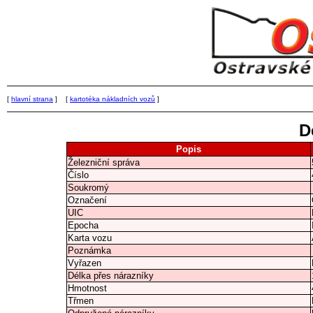
[
hlavní strana
] [
kartotéka nákladních vozů
]
D
Popis
Železniční správa
Číslo
Soukromý
Označení
UIC
Epocha
Karta vozu
Poznámka
Vyřazen
Délka přes nárazníky
Hmotnost
Třmen