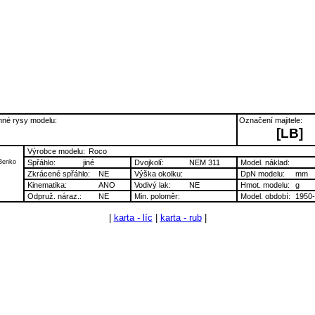
né rysy modelu:
Označení majitele:
[LB]
Výrobce modelu:
Roco
Benko
Spřáhlo:
jiné
Dvojkolí:
NEM 311
Model. náklad:
Zkrácené spřáhlo:
NE
Výška okolku:
DpN modelu:
mm
Kinematika:
ANO
Vodivý lak:
NE
Hmot. modelu:
g
Odpruž. náraz.:
NE
Min. poloměr:
Model. období:
1950
|
karta - líc
|
karta - rub
|