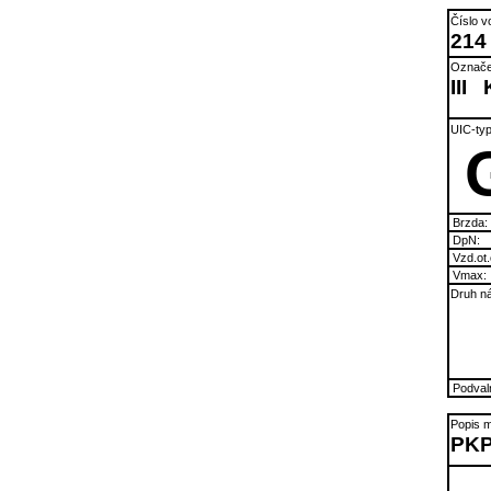
Číslo v
214
Označe
III
UIC-typ
Brzda:
DpN:
Vzd.ot.
Vmax:
Druh ná
Podvaln
Popis m
PKP