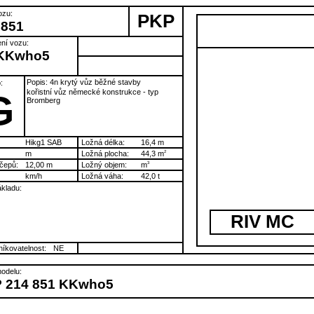
ozu:
PKP
 851
ní vozu:
KKwho5
Popis: 4n krytý vůz běžné stavby
:
kořistní vůz německé konstrukce - typ
G
Bromberg
Hikg1 SAB
Ložná délka:
16,4 m
m
Ložná plocha:
44,3 m
2
čepů:
12,00 m
Ložný objem:
m
3
km/h
Ložná váha:
42,0 t
kladu:
RIV MC
íkovatelnost:
NE
odelu:
 214 851 KKwho5