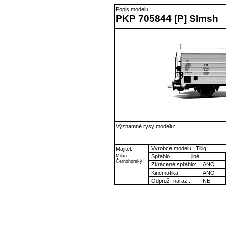
Popis modelu:
PKP 705844 [P] Slmsh
Významné rysy modelu:
Výrobce modelu:
Tillig
Majitel:
Milan
Spřáhlo:
jiné
Černohorský
Zkrácené spřáhlo:
ANO
Kinematika:
ANO
Odpruž. náraz.:
NE