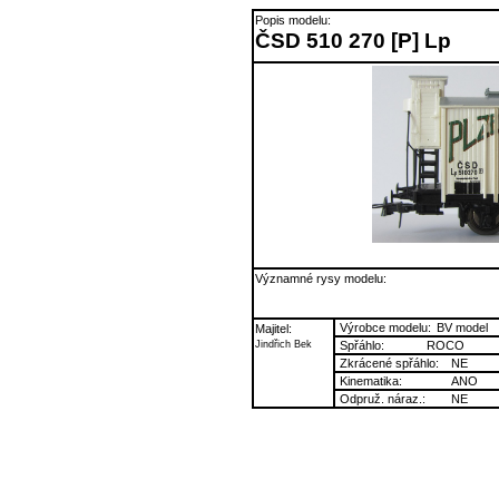
Popis modelu:
ČSD 510 270 [P] Lp
Významné rysy modelu:
Výrobce modelu:
BV model
Majitel:
Jindřich Bek
Spřáhlo:
ROCO
Zkrácené spřáhlo:
NE
Kinematika:
ANO
Odpruž. náraz.:
NE