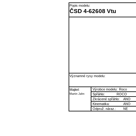
Popis modelu:
ČSD 4-62608 Vtu
Významné rysy modelu:
Výrobce modelu:
Roco
Majitel:
Martin Jahn
Spřáhlo:
ROCO
Zkrácené spřáhlo:
ANO
Kinematika:
ANO
Odpruž. náraz.:
NE