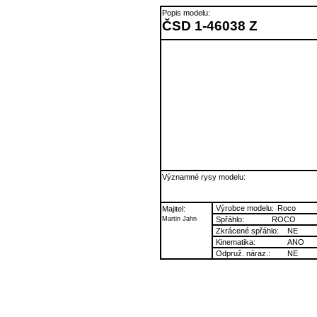
Popis modelu:
ČSD 1-46038 Z
Významné rysy modelu:
Výrobce modelu:
Roco
Majitel:
Martin Jahn
Spřáhlo:
ROCO
Zkrácené spřáhlo:
NE
Kinematika:
ANO
Odpruž. náraz.:
NE