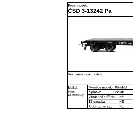
Popis modelu:
ČSD 3-13242 Pa
Významné rysy modelu:
Výrobce modelu:
KleinMB
Majitel:
Milan
Spřáhlo:
KleinMB
Černohorský
Zkrácené spřáhlo:
NE
Kinematika:
NE
Odpruž. náraz.:
NE