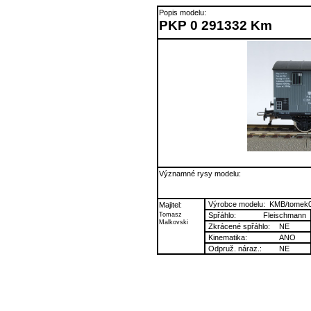
Popis modelu:
PKP 0 291332 Km
Významné rysy modelu:
Výrobce modelu:
KMB/tomek
Majitel:
Tomasz
Spřáhlo:
Fleischmann
Malkovski
Zkrácené spřáhlo:
NE
Kinematika:
ANO
Odpruž. náraz.:
NE