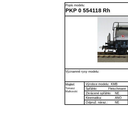
Popis modelu:
PKP 0 554118 Rh
Významné rysy modelu:
Výrobce modelu:
KMB
Majitel:
Tomasz
Spřáhlo:
Fleischmann
Malkovski
Zkrácené spřáhlo:
NE
Kinematika:
ANO
Odpruž. náraz.:
NE