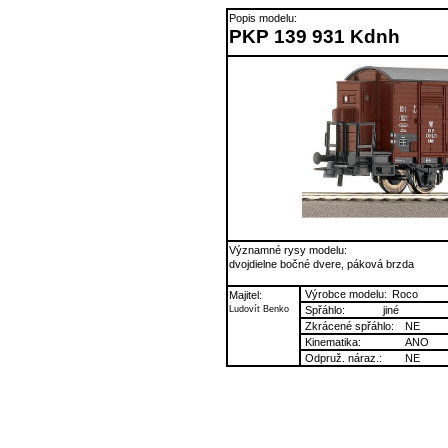
Popis modelu:
PKP 139 931 Kdnh
Významné rysy modelu:
dvojdielne bočné dvere, páková brzda
Výrobce modelu:
Roco
Majitel:
Ludovít Benko
Spřáhlo:
jiné
Zkrácené spřáhlo:
NE
Kinematika:
ANO
Odpruž. náraz.:
NE