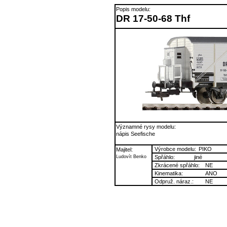
Popis modelu:
DR 17-50-68 Thf
Významné rysy modelu:
nápis Seefische
Výrobce modelu:
PIKO
Majitel:
Ludovít Benko
Spřáhlo:
jiné
Zkrácené spřáhlo:
NE
Kinematika:
ANO
Odpruž. náraz.:
NE