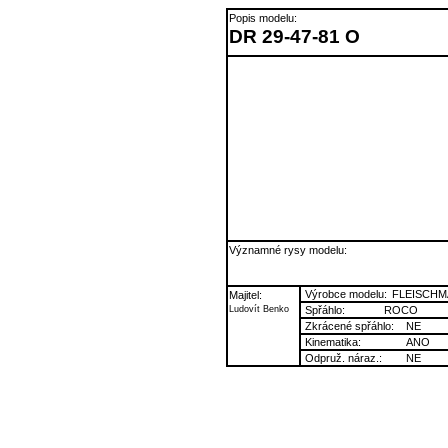
Popis modelu:
DR 29-47-81 O
Významné rysy modelu:
Výrobce modelu:
FLEISCH
Majitel:
Ludovít Benko
Spřáhlo:
ROCO
Zkrácené spřáhlo:
NE
Kinematika:
ANO
Odpruž. náraz.:
NE