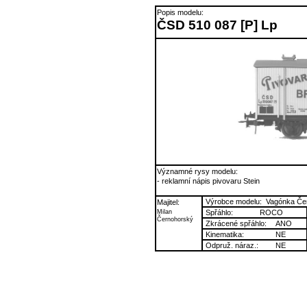
Popis modelu:
ČSD 510 087 [P] Lp
Významné rysy modelu:
- reklamní nápis pivovaru Stein
Výrobce modelu:
Vagónka Če
Majitel:
Milan
Spřáhlo:
ROCO
Černohorský
Zkrácené spřáhlo:
ANO
Kinematika:
NE
Odpruž. náraz.:
NE