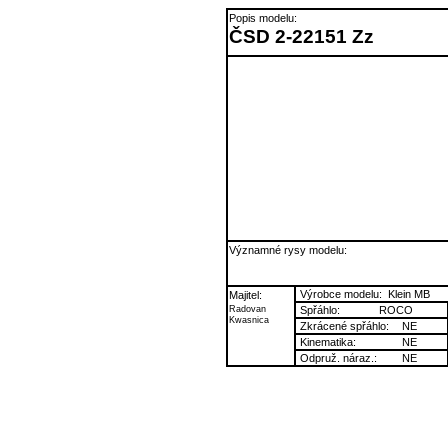
Popis modelu:
ČSD 2-22151 Zz
Významné rysy modelu:
Výrobce modelu:
Klein MB
Majitel:
Radovan
Spřáhlo:
ROCO
Kwasnica
Zkrácené spřáhlo:
NE
Kinematika:
NE
Odpruž. náraz.:
NE