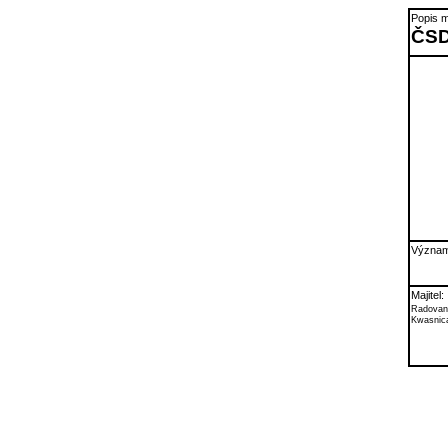
Popis m
ČSD
Význam
Majitel:
Radovan
Kwasnic