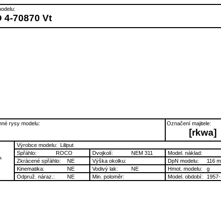
odelu:
 4-70870 Vt
né rysy modelu:
Označení majitele:
[rkwa]
Výrobce modelu:
Liliput
Spřáhlo:
ROCO
Dvojkolí:
NEM 311
Model. náklad:
a
Zkrácené spřáhlo:
NE
Výška okolku:
DpN modelu:
116 
Kinematika:
NE
Vodivý lak:
NE
Hmot. modelu:
g
Odpruž. náraz.:
NE
Min. poloměr:
Model. období:
1957-