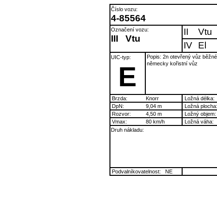
Číslo vozu:
4-85564
Označení vozu:
II
Vtu
III
Vtu
IV
El
Popis: 2n otevřený vůz běžné
UIC-typ:
německy kořistní vůz
E
Brzda:
Knorr
Ložná délka:
DpN:
9,04 m
Ložná plocha
Rozvor:
4,50 m
Ložný objem:
Vmax:
80 km/h
Ložná váha:
Druh nákladu:
Podvalníkovatelnost:
NE