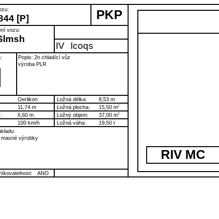
ozu:
PKP
844 [P]
ní vozu:
Slmsh
IV
Icoqs
Popis: 2n chladící vůz
:
výroba PLR
I
Oerlikon
Ložná délka:
8,53 m
11,74 m
Ložná plocha:
15,50 m
2
:
6,60 m
Ložný objem:
37,00 m
3
100 km/h
Ložná váha:
19,50 t
kladu:
 masné výrobky
RIV MC
íkovatelnost:
ANO