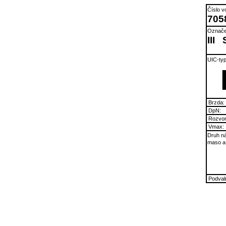
Číslo v
705
Označe
III
UIC-typ
Brzda:
DpN:
Rozvor
Vmax:
Druh ná
maso a
Podvaln