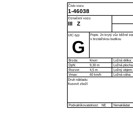
Číslo vozu:
1-46038
Označení vozu:
III
Z
Popis: 2n krytý vůz běžné st
UIC-typ:
s brzdařskou budkou
G
Brzda:
Knorr
Ložná délka:
DpN:
9,30 m
Ložná plocha
Rozvor:
4,5 m
Ložný objem:
Vmax:
60 km/h
Ložná váha:
Druh nákladu:
Kusové zboží
Podvalníkovatelnost:
NE
Nenakládat