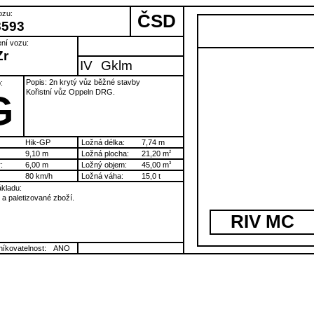
ozu:
ČSD
8593
ní vozu:
Zr
IV
Gklm
Popis: 2n krytý vůz běžné stavby
:
Kořistní vůz Oppeln DRG.
G
Hik-GP
Ložná délka:
7,74 m
9,10 m
Ložná plocha:
21,20 m
2
:
6,00 m
Ložný objem:
45,00 m
3
80 km/h
Ložná váha:
15,0 t
kladu:
a paletizované zboží.
RIV MC
íkovatelnost:
ANO