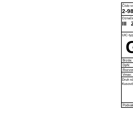
Číslo v
2-9
Označe
III
UIC-typ
Brzda:
DpN:
Rozvor
Vmax:
Druh ná
Kusové 
Podvaln