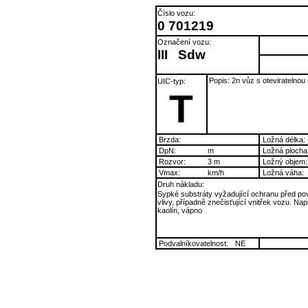
Číslo vozu:
0 701219
Označení vozu:
III
Sdw
Popis: 2n vůz s oteviratelnou
UIC-typ:
T
Brzda:
Ložná délka:
DpN:
m
Ložná plocha
Rozvor:
3 m
Ložný objem:
Vmax:
km/h
Ložná váha:
Druh nákladu:
Sypké substráty vyžadující ochranu před po
vlivy, případně znečisťující vnitřek vozu. Např
kaolín, vápno
Podvalníkovatelnost:
NE