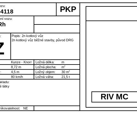
ozu:
PKP
54118
ní vozu:
Rh
Popis: 2n kotlový vůz
:
2n kotlový vůz běžné stavby, původ DRG
Z
Kunze - Knorr
Ložná délka:
m
8,72 m
Ložná plocha:
m
2
:
4,5 m
Ložný objem:
30 m
3
80 km/h
Ložná váha:
21,5 t
kladu:
 látky
RIV MC
íkovatelnost:
NE