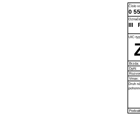
Číslo v
0 5
Označe
III
UIC-typ
Brzda:
DpN:
Rozvor
Vmax:
Druh ná
pohonné
Podvaln