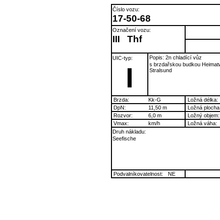
Číslo vozu:
17-50-68
Označení vozu:
III
Thf
Popis: 2n chladící vůz
UIC-typ:
s brzdařskou budkou Heima
I
Stralsund
Brzda:
Kk-G
Ložná délka:
DpN:
11,50 m
Ložná plocha
Rozvor:
6,0 m
Ložný objem:
Vmax:
km/h
Ložná váha:
Druh nákladu:
Seefische
Podvalníkovatelnost:
NE