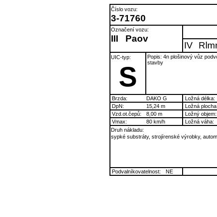
Číslo vozu:
3-71760
Označení vozu:
III
Paov
IV
Rlm
Popis: 4n plošinový vůz podv
UIC-typ:
stavby
S
Brzda:
DAKO G
Ložná délka:
DpN:
15,24 m
Ložná plocha
Vzd.ot.čepů:
8,00 m
Ložný objem:
Vmax:
80 km/h
Ložná váha:
Druh nákladu:
sypké substráty, strojírenské výrobky, autom
Podvalníkovatelnost:
NE