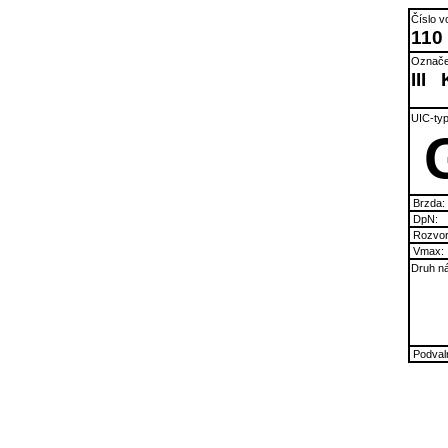
Číslo v
110
Označe
III
UIC-typ
Brzda:
DpN:
Rozvor
Vmax:
Druh ná
Podvaln