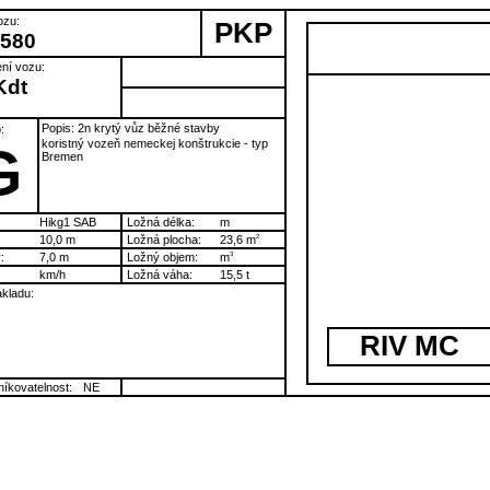
ozu:
PKP
 580
ní vozu:
Kdt
Popis: 2n krytý vůz běžné stavby
:
koristný vozeň nemeckej konštrukcie - typ
G
Bremen
Hikg1 SAB
Ložná délka:
m
10,0 m
Ložná plocha:
23,6 m
2
:
7,0 m
Ložný objem:
m
3
km/h
Ložná váha:
15,5 t
kladu:
RIV MC
íkovatelnost:
NE