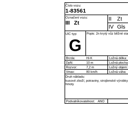
Číslo vozu:
1-83561
Označení vozu:
II
Zt
III
Zt
IV
Gls
Popis: 2n krytý vůz běžné st
UIC-typ:
G
Brzda:
Hi-K
Ložná délka:
DpN:
10 m
Ložná plocha
Rozvor:
7,2 m
Ložný objem:
Vmax:
80 km/h
Ložná váha:
Druh nákladu:
kusové zboží, potraviny, strojíenské výrobky
hmoty
Podvalníkovatelnost:
ANO