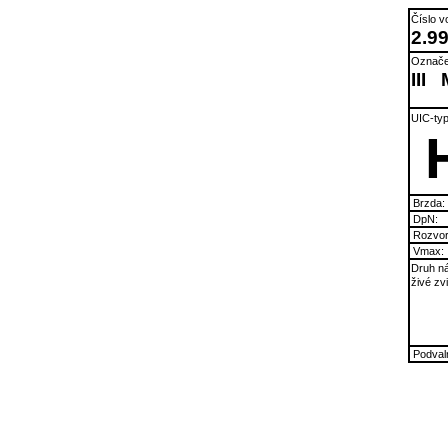
Číslo v
2.9
Označe
III
UIC-typ
Brzda:
DpN:
Rozvor
Vmax:
Druh ná
živé zv
Podvaln