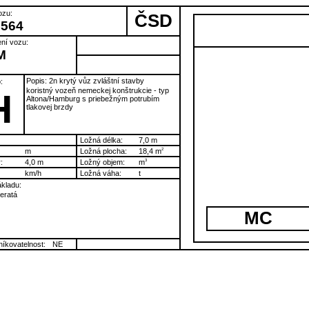
ozu:
ČSD
9564
ní vozu:
M
Popis: 2n krytý vůz zvláštní stavby
:
koristný vozeň nemeckej konštrukcie - typ
H
Altona/Hamburg s priebežným potrubím
tlakovej brzdy
Ložná délka:
7,0 m
m
Ložná plocha:
18,4 m
2
:
4,0 m
Ložný objem:
m
3
km/h
Ložná váha:
t
kladu:
ieratá
MC
íkovatelnost:
NE