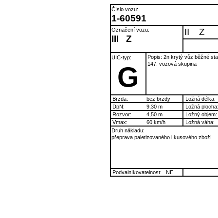
Číslo vozu:
1-60591
Označení vozu:
II
Z
III
Z
Popis: 2n krytý vůz běžné st
UIC-typ:
147. vozová skupina
G
Brzda:
bez brzdy
Ložná délka:
DpN:
9,30 m
Ložná plocha
Rozvor:
4,50 m
Ložný objem:
Vmax:
60 km/h
Ložná váha:
Druh nákladu:
přeprava paletizovaného i kusového zboží
Podvalníkovatelnost:
NE