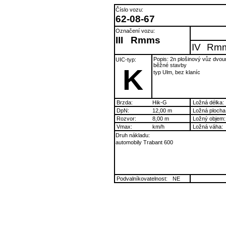
Číslo vozu:
62-08-67
Označení vozu:
III
Rmms
IV
Rm
Popis: 2n plošinový vůz dvo
UIC-typ:
běžné stavby
K
typ Ulm, bez klaníc
Brzda:
Hik-G
Ložná délka:
DpN:
12,00 m
Ložná plocha
Rozvor:
8,00 m
Ložný objem:
Vmax:
km/h
Ložná váha:
Druh nákladu:
automobily Trabant 600
Podvalníkovatelnost:
NE