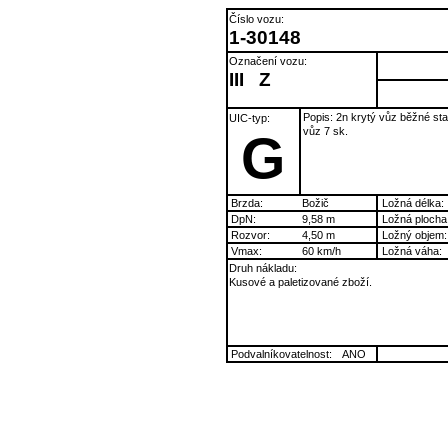
Číslo vozu:
1-30148
Označení vozu:
III
Z
Popis: 2n krytý vůz běžné st
UIC-typ:
vůz 7 sk.
G
Brzda:
Božič
Ložná délka:
DpN:
9,58 m
Ložná plocha
Rozvor:
4,50 m
Ložný objem:
Vmax:
60 km/h
Ložná váha:
Druh nákladu:
Kusové a paletizované zboží.
Podvalníkovatelnost:
ANO