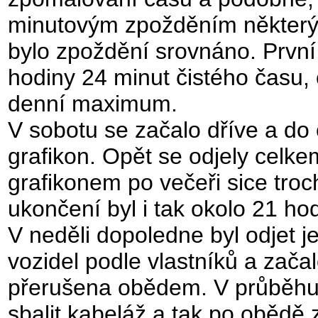
minutovým zpožděním některých
bylo zpoždění srovnáno. První 
hodiny 24 minut čistého času, 
denní maximum.
V sobotu se začalo dříve a do 
grafikon. Opět se odjely celke
grafikonem po večeři sice troc
ukončení byl i tak okolo 21 hod
V neděli dopoledne byl odjet j
vozidel podle vlastníků a začal
přerušena obědem. V průběhu 
sbalit kabeláž a tak po oběd