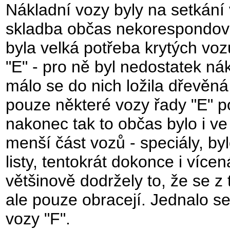
Nákladní vozy byly na setkání
skladba občas nekorespondoval
byla velká potřeba krytých vo
"E" - pro ně byl nedostatek nák
málo se do nich ložila dřevěná 
pouze některé vozy řady "E" p
nakonec tak to občas bylo i ve 
menší část vozů - speciály, b
listy, tentokrát dokonce i víc
většinově dodržely to, že se z 
ale pouze obracejí. Jednalo s
vozy "F".