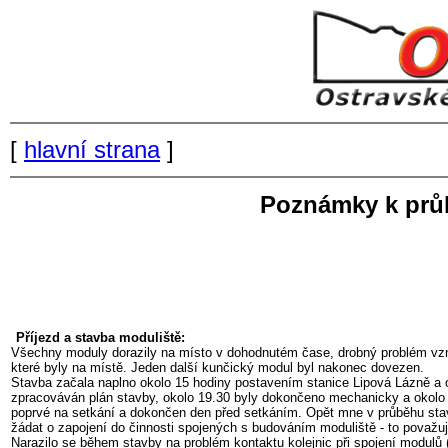
[
hlavní strana
]
Poznámky k průb
Příjezd a stavba moduliště:
Všechny moduly dorazily na místo v dohodnutém čase, drobný problém vzni
které byly na místě. Jeden další kunčický modul byl nakonec dovezen.
Stavba začala naplno okolo 15 hodiny postavením stanice Lipová Lázně a 
zpracováván plán stavby, okolo 19.30 byly dokončeno mechanicky a okolo 2
poprvé na setkání a dokončen den před setkáním. Opět mne v průběhu stavb
žádat o zapojení do činnosti spojených s budováním moduliště - to považuji
Narazilo se během stavby na problém kontaktu kolejnic při spojení modulů 