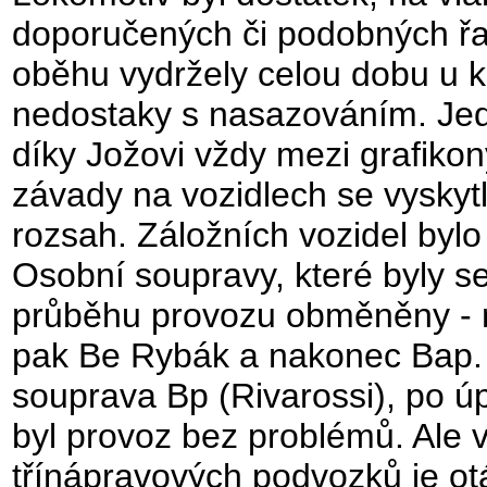
doporučených či podobných řa
oběhu vydržely celou dobu u k
nedostaky s nasazováním. Jed
díky Jožovi vždy mezi grafiko
závady na vozidlech se vyskytl
rozsah. Záložních vozidel bylo
Osobní soupravy, které byly se
průběhu provozu obměněny - n
pak Be Rybák a nakonec Bap.
souprava Bp (Rivarossi), po ú
byl provoz bez problémů. Ale 
třínápravových podvozků je otá