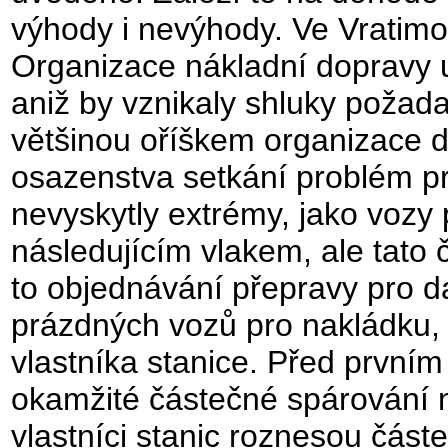
výhody i nevýhody. Ve Vratimo
Organizace nákladní dopravy
aniž by vznikaly shluky požad
většinou oříškem organizace do
osazenstva setkání problém prá
nevyskytly extrémy, jako vozy
následujícím vlakem, ale tato 
to objednávání přepravy pro da
prázdných vozů pro nakládku,
vlastníka stanice. Před prvním
okamžité částečné spárování ná
vlastníci stanic roznesou částe