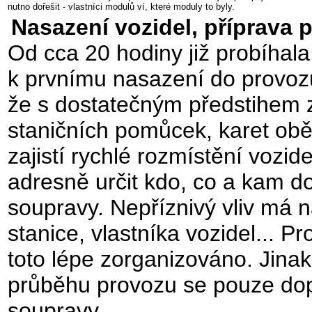
nutno dořešit - vlastníci modulů ví, které moduly to byly.
Nasazení vozidel, příprava 
Od cca 20 hodiny již probíhala
k prvnímu nasazení do provozu
že s dostatečným předstihem z
staničních pomůcek, karet obě
zajistí rychlé rozmístění vozi
adresně určit kdo, co a kam d
soupravy. Nepříznivý vliv má n
stanice, vlastníka vozidel... P
toto lépe zorganizováno. Jinak
průběhu provozu se pouze dop
soupravy.