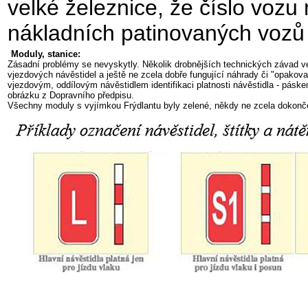
velké železnice, že číslo vozu 
nákladních patinovaných vozů 
Moduly, stanice:
Zásadní problémy se nevyskytly. Několik drobnějších technických závad ve
vjezdových návěstidel a ještě ne zcela dobře fungující náhrady či "opakova
vjezdovým, oddílovým návěstidlem identifikaci platnosti návěstidla - pásk
obrázku z Dopravního předpisu.
Všechny moduly s vyjímkou Frýdlantu byly zelené, někdy ne zcela dokončen