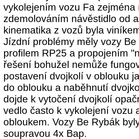
vykolejením vozu Fa zejména n
zdemolováním návěstidlo od a
kinematika z vozů byla viníke
Jízdní problémy měly vozy Be 
profilem RP25 a propojením "na
řešení bohužel nemůže fungova
postavení dvojkolí v oblouku j
do oblouku a naběhnutí dvojkol
dojde k vytočení dvojkolí op
vedlo často k vykolejení vozu 
obloukem. Vozy Be Rybák byly
soupravou 4x Bap.