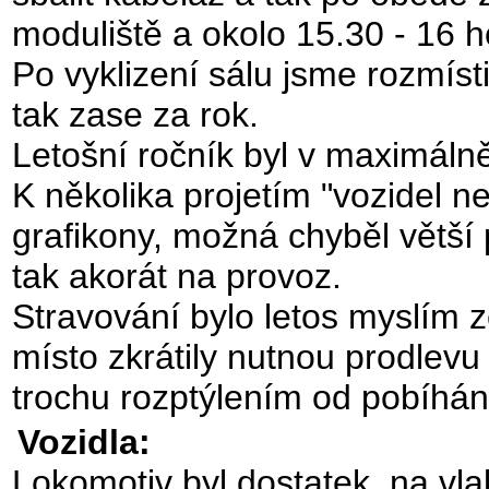
moduliště a okolo 15.30 - 16 ho
Po vyklizení sálu jsme rozmístili
tak zase za rok.
Letošní ročník byl v maximálně
K několika projetím "vozidel 
grafikony, možná chyběl větší 
tak akorát na provoz.
Stravování bylo letos myslím 
místo zkrátily nutnou prodlevu
trochu rozptýlením od pobíhán
Vozidla:
Lokomotiv byl dostatek, na vl