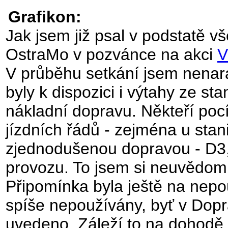
Grafikon:
Jak jsem již psal v podstatě 
OstraMo v pozvánce na akci
V
V průběhu setkání jsem nenara
byly k dispozici i výtahy ze s
nákladní dopravu. Někteří poc
jízdních řádů - zejména u stan
zjednodušenou dopravou - D3,
provozu. To jsem si neuvědomil
Připomínka byla ještě na nepou
spíše nepoužívány, byť v Dopra
uvedeno. Záleží to na dohodě 