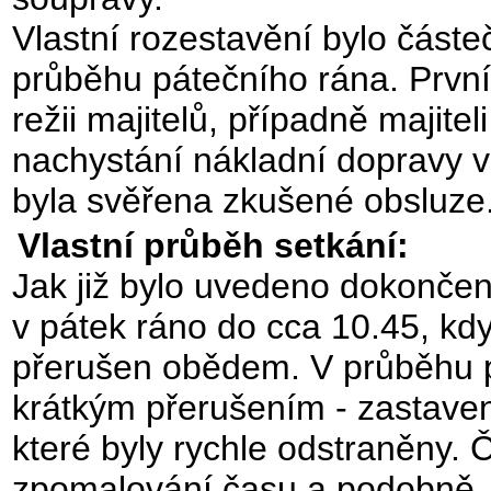
Vlastní rozestavění bylo část
průběhu pátečního rána. První 
režii majitelů, případně majite
nachystání nákladní dopravy ve
byla svěřena zkušené obsluze
Vlastní průběh setkání:
Jak již bylo uvedeno dokončení
v pátek ráno do cca 10.45, kdy 
přerušen obědem. V průběhu p
krátkým přerušením - zastave
které byly rychle odstraněny. 
zpomalování času a podobně, 