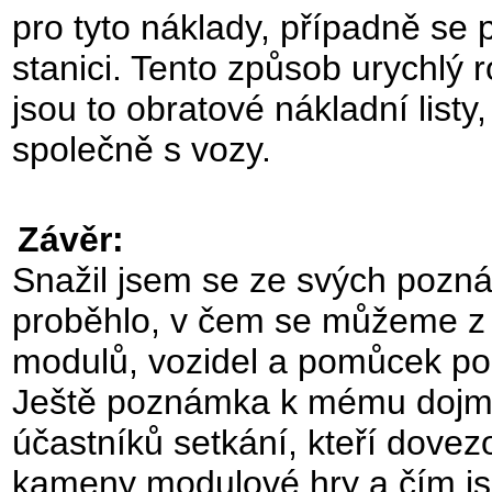
pro tyto náklady, případně se
stanici. Tento způsob urychlý 
jsou to obratové nákladní listy
společně s vozy.
Závěr:
Snažil jsem se ze svých pozná
proběhlo, v čem se můžeme z p
modulů, vozidel a pomůcek pouč
Ještě poznámka k mému dojmu,
účastníků setkání, kteří dovez
kameny modulové hry a čím js