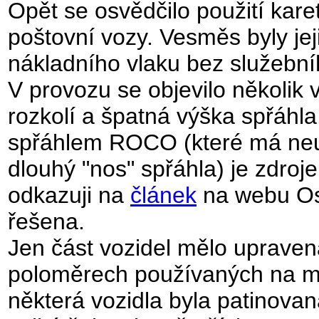
Opět se osvědčilo použití kare
poštovní vozy. Vesměs byly je
nákladního vlaku bez služební
V provozu se objevilo několik
rozkolí a špatná výška spřáhl
spřáhlem ROCO (které má ne
dlouhý "nos" spřáhla) je zdro
odkazuji na
článek
na webu Ost
řešena.
Jen část vozidel mělo upraven
poloměrech používaných na mo
některá vozidla byla patinovan