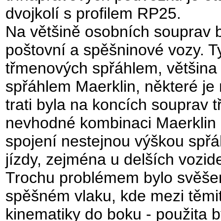
dvojkolí s profilem RP25.
Na většině osobních souprav 
poštovní a spěšninové vozy. T
třmenových spřáhlem, většina
spřáhlem Maerklin, některé je 
trati byla na koncích souprav
nevhodné kombinaci Maerklin - 
spojení nestejnou výškou spř
jízdy, zejména u delších vozide
Trochu problémem bylo svěšen
spěšném vlaku, kde mezi těmi
kinematiky do boku - použita 