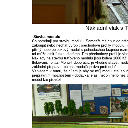
Nákladní vlak s 
Stavba modulu
Co potřebuji pro stavbu modulu. Samozřejmě chuť do prác
zakoupit nebo nechat vyrobit přechodové profily modulu. 
přímý nebo obloukový modul s jednoduchou krajinou roz
mi může plnit funkci dioráma. Pro přechodový profil je vh
Náklady na stavbu traťového modulu jsou kolem 1000 Kč a 
flokování, foliáž. Mohu-li doporučit, je vhodné stavět m
základní přepravní poloha modulů je dva proti sobě.
Vzhledem k tomu, že cílem je aby se můj modul stal souč
přepravním možnostem - dodávka je asi něco jiného než c
modul lze převézt.