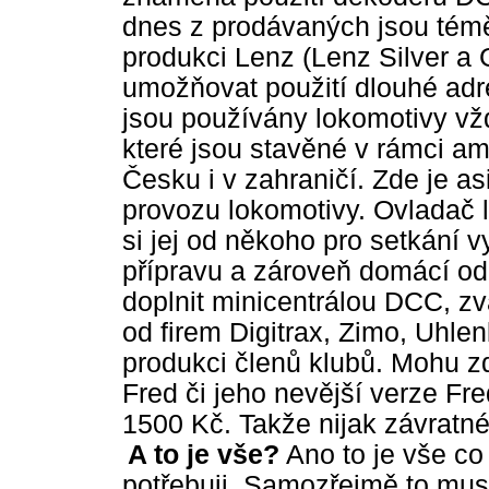
dnes z prodávaných jsou témě
produkci Lenz (Lenz Silver a
umožňovat použití dlouhé adre
jsou používány lokomotivy v
které jsou stavěné v rámci a
Česku i v zahraničí. Zde je as
provozu lokomotivy. Ovladač l
si jej od někoho pro setkání 
přípravu a zároveň domácí od
doplnit minicentrálou DCC, zv
od firem Digitrax, Zimo, Uhle
produkci členů klubů. Mohu zd
Fred či jeho nevější verze Fr
1500 Kč. Takže nijak závratn
A to je vše?
Ano to je vše co
potřebuji. Samozřejmě to musí