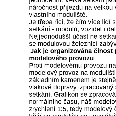
jednodenní. Velká setkání js
náročnost příjezdu na velkou 
vlastního moduliště.
Je třeba říci, že čím více lidí
setkání - modulů, vozidel i da
Nejjednodušší účast ne setkán
se modulovou železnicí zabýv
Jak je organizována činost 
modelového provozu
Proti modelovému provozu na 
modelový provoz na modulišti 
základním kamenem je stejně j
vlakové dopravy, zpracovaný 
setkání. Grafikon se zpracová
normálního času, náš modelov
zrychlení 1:5, tedy modelový č