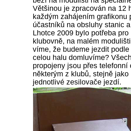
běží na modulišti na speciáln
Většinou je zpracován na 12
každým zahájením grafikonu p
účastníků na obsluhy stanic a
Lhotce 2009 bylo potřeba pro 
klubovně, na malém modulišti 
víme, že budeme jezdit podle 
celou halu domluvíme? Všechn
propojeny jsou přes telefonní
některým z klubů, stejně jako
jednotlivé zesilovače jezdí.