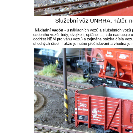
Služební vůz UNRRA, nátěr, no
Nákladní vagón
- u nákladních vozů a služebních vozů p
osobního vozů, tedy, dvojkolí, spřáhel...., zde nastupu
dodržet NEM pro váhu vozu) a zejména otázka čísla vozu.
shodných čísel. Takže je nutné přečíslování a vhodná je 