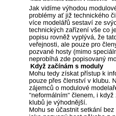
Jak vidíme výhodou modulové
problémy ať již technického č
více modelářů sestaví ze svý
technických zařízení vše co j
popisu rovněž vyplývá, že tat
veřejnosti, ale pouze pro čle
pozvané hosty (mimo speciáln
neprobíhá zde popisovaný mo
Když začínám s moduly
Mohu tedy získat přístup k in
pouze přes členství v klubu. N
zájemců o modulové modelařen
"neformálním" členem, i když 
klubů je výhodnější.
Mohu se účastnit setkání bez 