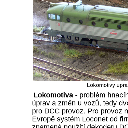
Lokomotivy upra
Lokomotiva
- problém hnací
úprav a změn u vozů, tedy dvoj
pro DCC provoz. Pro provoz n
Evropě systém Loconet od firm
znamená použití dekoderu DC