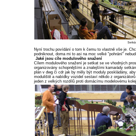
Setká
Nyní trochu povídání o tom k čemu to vlastně vše je. Chc
podniknout, doma mi to asi na moc velké "pohrání" nebud
Jaké jsou cíle modulového snažení
Cílem modulového snažení je setkat se ve vhodných prostor
organizovány schopnějšími a znalejšími kamarády setkání
plán v dwg či cdr jak by měly být moduly poskládány, aby
moduliště a nabídky vozidel sestaví někdo z organizátorů
jeden z velkých rozdílů proti domácímu modelovému koleji