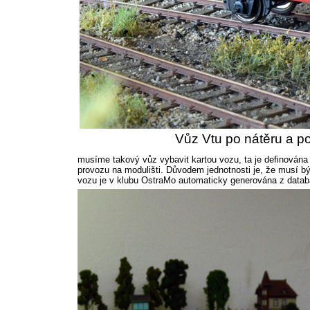
Vůz Vtu po nátěru a po
musíme takový vůz vybavit kartou vozu, ta je definována
provozu na modulišti. Důvodem jednotnosti je, že musí bý
vozu je v klubu OstraMo automaticky generována z datab