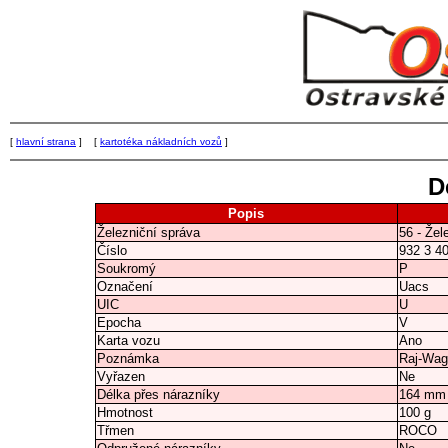
[
hlavní strana
] [
kartotéka nákladních vozů
]
D
Popis
Železniční správa
56 - Žel
Číslo
932 3 4
Soukromý
P
Označení
Uacs
UIC
U
Epocha
V
Karta vozu
Ano
Poznámka
Raj-Wag
Vyřazen
Ne
Délka přes nárazníky
164 mm
Hmotnost
100 g
Třmen
ROCO