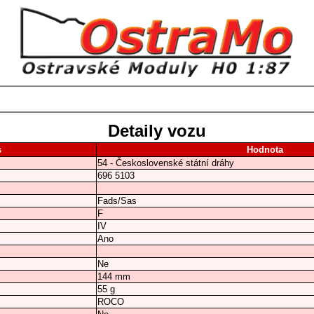
Detaily vozu
s
Hodnota
54 - Československé státní dráhy
696 5103
Fads/Sas
F
IV
Ano
Ne
144 mm
55 g
ROCO