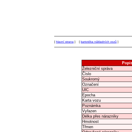
[
hlavní strana
] [
kartotéka nákladních vozů
]
Popi
Železniční správa
Číslo
Soukromý
Označení
UIC
Epocha
Karta vozu
Poznámka
Vyřazen
Délka přes nárazníky
Hmotnost
Třmen