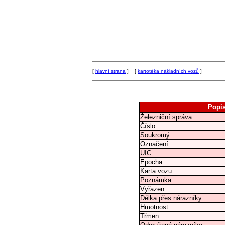
[
hlavní strana
] [
kartotéka nákladních vozů
]
Popi
Železniční správa
Číslo
Soukromý
Označení
UIC
Epocha
Karta vozu
Poznámka
Vyřazen
Délka přes nárazníky
Hmotnost
Třmen