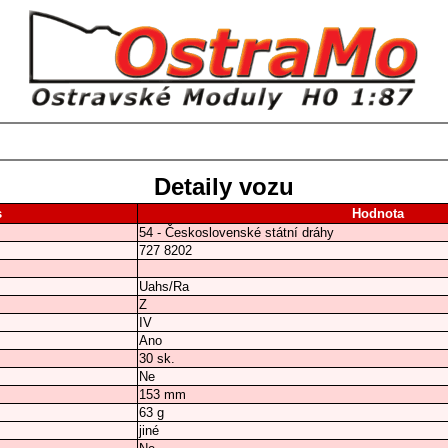
Detaily vozu
s
Hodnota
54 - Československé státní dráhy
727 8202
Uahs/Ra
Z
IV
Ano
30 sk.
Ne
153 mm
63 g
jiné