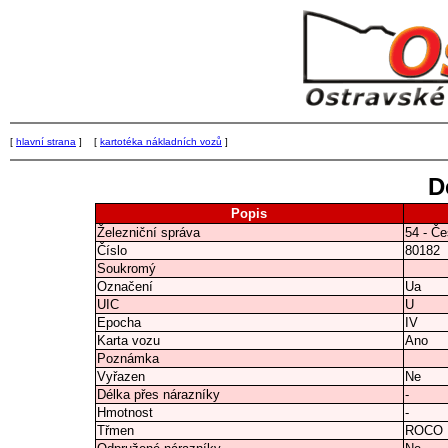
[
hlavní strana
] [
kartotéka nákladních vozů
]
D
Popis
Železniční správa
54 - Če
Číslo
80182
Soukromý
Označení
Ua
UIC
U
Epocha
IV
Karta vozu
Ano
Poznámka
Vyřazen
Ne
Délka přes nárazníky
-
Hmotnost
-
Třmen
ROCO