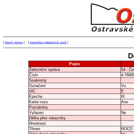
[
hlavní strana
] [
kartotéka nákladních vozů
]
D
Popis
Železniční správa
54 - Če
Číslo
4-7808
Soukromý
Označení
Vu
UIC
E
Epocha
III
Karta vozu
Ano
Poznámka
Vyřazen
Ne
Délka přes nárazníky
-
Hmotnost
-
Třmen
ROCO