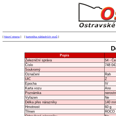
[
hlavní strana
] [
kartotéka nákladních vozů
]
D
Popis
Železniční správa
54 - Če
Číslo
748 04
Soukromý
Označení
Rah
UIC
Z
Epocha
IV
Karta vozu
Ano
Poznámka
nerostn
Vyřazen
Ne
Délka přes nárazníky
140 m
Hmotnost
60 g
Třmen
ROCO