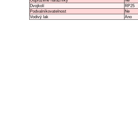
Odpružené nárazníky
Ne
Dvojkolí
RP25
Podvalníkovatelnost
Ne
Vodivý lak
Ano