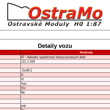
Detaily vozu
Hodnota
87 - Národní společnost franocouzských drah
121 2 428
.Gs40-1
G
IV
Ano
IVc
Ne
-
-
jiné