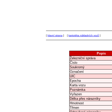
[
hlavní strana
] [
kartotéka nákladních vozů
]
Popis
Železniční správa
Číslo
Soukromý
Označení
UIC
Epocha
Karta vozu
Poznámka
Vyřazen
Délka přes nárazníky
Hmotnost
Třmen